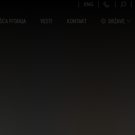
+381 11 6
ENG
ŠĆA PITANJA
VESTI
KONTAKT
DRŽAVE