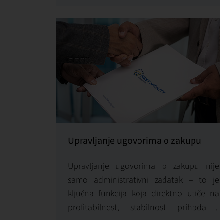
potrebama zakupaca ili vlasnika.
Upravljanje ugovorima o zakupu
Upravljanje ugovorima o zakupu nije
samo administrativni zadatak – to je
ključna funkcija koja direktno utiče na
profitabilnost, stabilnost prihoda i