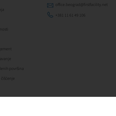
office.beograd@firstfacility.net
nja
+381 11 61 49 106
tnosti
agement
žavanje
lenih površina
 čišćenje