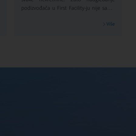
podizvođača u First Facility-ju nije samo
operativna kontrola – to je strukturiran i
Više
sistematičan proces kojim
obezbeđujemo dosledan kvalitet usluge,
usklađenost sa ugovorima i maksimalnu
vrednost za vlasnika.