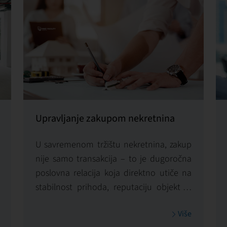
Upravljanje zakupom nekretnina
U savremenom tržištu nekretnina, zakup
nije samo transakcija – to je dugoročna
poslovna relacija koja direktno utiče na
stabilnost prihoda, reputaciju objekta i
vrednost investicije. Zato
upravljanje
Više
zakupom (Lease Management)
mora biti