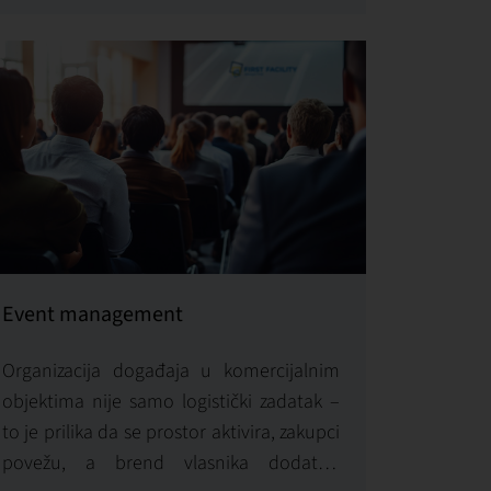
vlasnika sa punim kapacitetima –
pravnim, finansijskim i operativnim.
Event management
Organizacija događaja u komercijalnim
objektima nije samo logistički zadatak –
to je prilika da se prostor aktivira, zakupci
povežu, a brend vlasnika dodatno