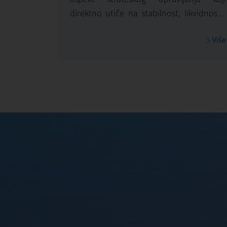
direktno utiče na stabilnost, likvidnost i
dugoročnu vrednost investicije. U First
Više
Facility-ju, finansijsko upravljanje
posmatramo kao alat za donošenje
informisanih odluka, kontrolu troškova i
maksimizaciju povrata na ulaganje.