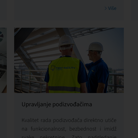
stavlja usklađenost sa zakonskim i
Više
regulatornim zahtevima u sam centar
svih svojih aktivnosti, jer znamo da
stabilnost, sigurnost i reputacija vlasnika
direktno zavise od pravne ispravnosti
svakog postupka.
Upravljanje podizvođačima
Kvalitet rada podizvođača direktno utiče
na funkcionalnost, bezbednost i imidž
svake nekretnine. Zato nadgledanje