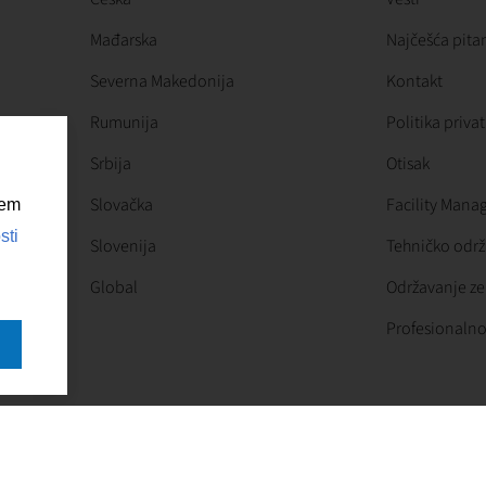
Mađarska
Najčešća pita
Severna Makedonija
Kontakt
Rumunija
Politika priva
Srbija
Otisak
Slovačka
Facility Man
šem
sti
Slovenija
Tehničko odr
Global
Održavanje ze
Profesionalno
Copyright © 2026
First Facility