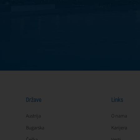
Države
Links
Austrija
O nama
Bugarska
Karijera
Češka
Vesti