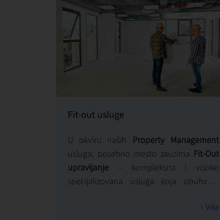
Fit-out usluge
U okviru naših
Property Management
usluga, posebno mesto zauzima
Fit-Out
upravljanje
– kompleksna i visoko
specijalizovana usluga koja obuhvata
celokupan proces tehničke i estetske
Više
adaptacije poslovnih prostora prema