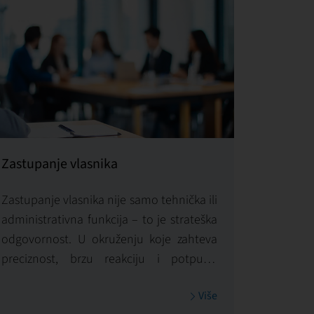
Zastupanje vlasnika
Zastupanje vlasnika nije samo tehnička ili
administrativna funkcija – to je strateška
odgovornost. U okruženju koje zahteva
preciznost, brzu reakciju i potpuno
razumevanje tržišta,
First Facility
Više
preuzima ulogu pouzdanog predstavnika