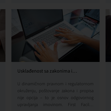
precizno, sistematski vođeno i strateški
orijentisano.
Usklađenost sa zakonima i
propisima
U dinamičnom pravnom i regulatornom
okruženju, poštovanje zakona i propisa
nije opcija – to je osnov odgovornog
upravljanja imovinom. First Facility