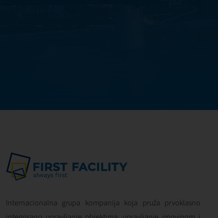
Internacionalna grupa kompanija koja pruža prvoklasno
integrisano upravljanje objektima, upravljanje imovinom i