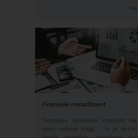
dugoročnu vrednost imovine. U First
Više
Facility pristupamo ovoj oblasti strateški,
kombinujući pravnu preciznost, tržišno
znanje i operativnu efikasnost, kako
bismo obezbedili da svi zakupni odnosi
budu stabilni, transparentni i u skladu sa
interesima vlasnika.
Finansijski menadžment
Finansijsko upravljanje imovinom nije
samo vođenje knjiga – to je ključan
aspekt strateškog upravljanja koji