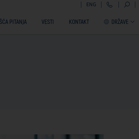
+381 11 6
ENG
ŠĆA PITANJA
VESTI
KONTAKT
DRŽAVE