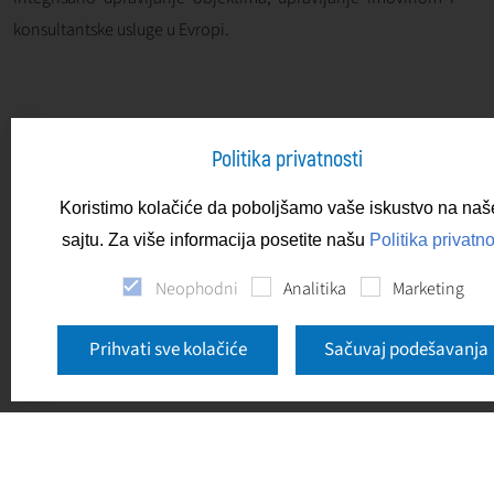
konsultantske usluge u Evropi.
Politika privatnosti
Koristimo kolačiće da poboljšamo vaše iskustvo na na
sajtu. Za više informacija posetite našu
Politika privatno
Neophodni
Analitika
Marketing
Prihvati sve kolačiće
Sačuvaj podešavanja