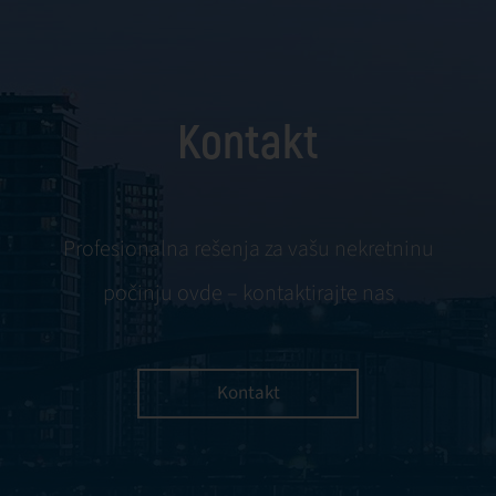
Kontakt
Profesionalna rešenja za vašu nekretninu
počinju ovde – kontaktirajte nas
Kontakt