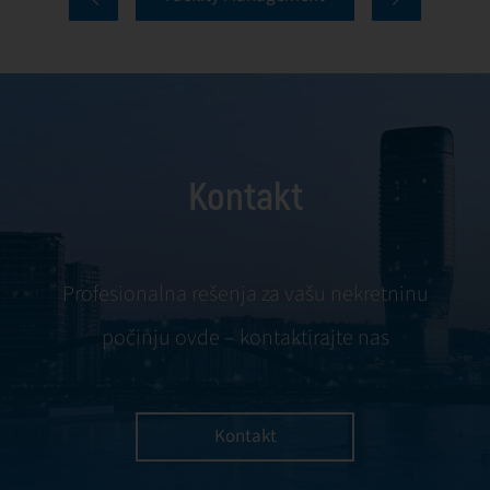
Facility-ju,
očuvanje
napredne sisteme
vrednosti imovine.
za upravljanje
U First Facility-ju,
zgradom (BMS –
održavanje i
Building
popravke
Management
predstavljaju
Kontakt
Systems)
osnovu
posmatramo kao
pouzdanog
ključnu
upravljanja
komponentu
zgradama, sa
Profesionalna rešenja za vašu nekretninu
modernog
fokusom na
počinju ovde – kontaktirajte nas
upravljanja
prevenciju,
imovinom.
efikasnu
intervenciju i
stalno
Kontakt
unapređenje