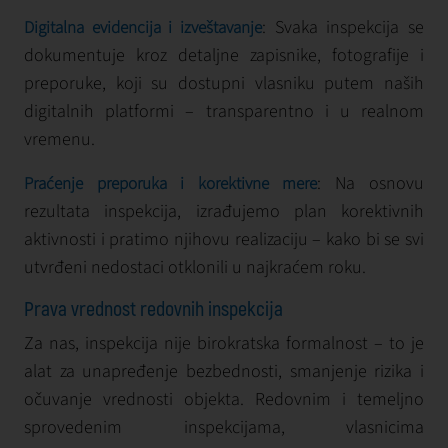
: Svaka inspekcija se
Digitalna evidencija i izveštavanje
dokumentuje kroz detaljne zapisnike, fotografije i
preporuke, koji su dostupni vlasniku putem naših
digitalnih platformi – transparentno i u realnom
vremenu.
:
Na osnovu
Praćenje preporuka i korektivne mere
rezultata inspekcija, izrađujemo plan korektivnih
aktivnosti i pratimo njihovu realizaciju – kako bi se svi
utvrđeni nedostaci otklonili u najkraćem roku.
Prava vrednost redovnih inspekcija
Za nas, inspekcija nije birokratska formalnost – to je
alat za unapređenje bezbednosti, smanjenje rizika i
očuvanje vrednosti objekta. Redovnim i temeljno
sprovedenim inspekcijama, vlasnicima