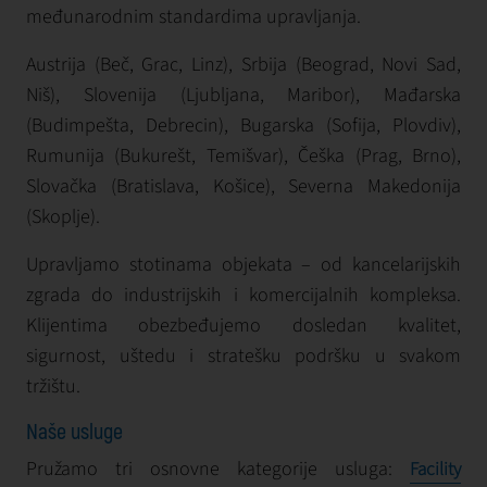
međunarodnim standardima upravljanja.
Austrija (Beč, Grac, Linz), Srbija (Beograd, Novi Sad,
Niš), Slovenija (Ljubljana, Maribor), Mađarska
(Budimpešta, Debrecin), Bugarska (Sofija, Plovdiv),
Rumunija (Bukurešt, Temišvar), Češka (Prag, Brno),
Slovačka (Bratislava, Košice), Severna Makedonija
(Skoplje).
Upravljamo stotinama objekata – od kancelarijskih
zgrada do industrijskih i komercijalnih kompleksa.
Klijentima obezbeđujemo dosledan kvalitet,
sigurnost, uštedu i stratešku podršku u svakom
tržištu.
Naše usluge
Pružamo tri osnovne kategorije usluga:
Facility