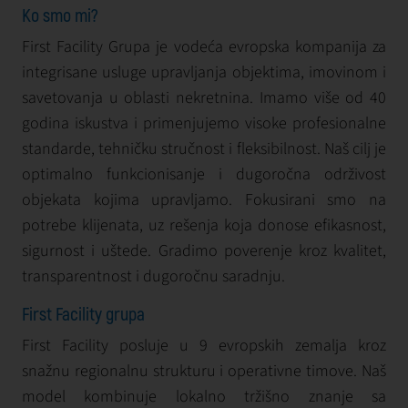
Ko smo mi?
First Facility Grupa je vodeća evropska kompanija za
integrisane usluge upravljanja objektima, imovinom i
savetovanja u oblasti nekretnina. Imamo više od 40
godina iskustva i primenjujemo visoke profesionalne
standarde, tehničku stručnost i fleksibilnost. Naš cilj je
optimalno funkcionisanje i dugoročna održivost
objekata kojima upravljamo. Fokusirani smo na
potrebe klijenata, uz rešenja koja donose efikasnost,
sigurnost i uštede. Gradimo poverenje kroz kvalitet,
transparentnost i dugoročnu saradnju.
First Facility grupa
First Facility posluje u 9 evropskih zemalja kroz
snažnu regionalnu strukturu i operativne timove. Naš
model kombinuje lokalno tržišno znanje sa