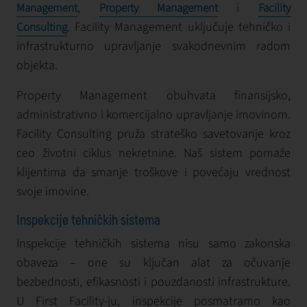
,
i
Management
Property Management
Facility
. Facility Management uključuje tehničko i
Consulting
infrastrukturno upravljanje svakodnevnim radom
objekta.
Property Management obuhvata finansijsko,
administrativno i komercijalno upravljanje imovinom.
Facility Consulting pruža strateško savetovanje kroz
ceo životni ciklus nekretnine. Naš sistem pomaže
klijentima da smanje troškove i povećaju vrednost
svoje imovine.
Inspekcije tehničkih sistema
Inspekcije tehničkih sistema nisu samo zakonska
obaveza – one su ključan alat za očuvanje
bezbednosti, efikasnosti i pouzdanosti infrastrukture.
U First Facility-ju, inspekcije posmatramo kao