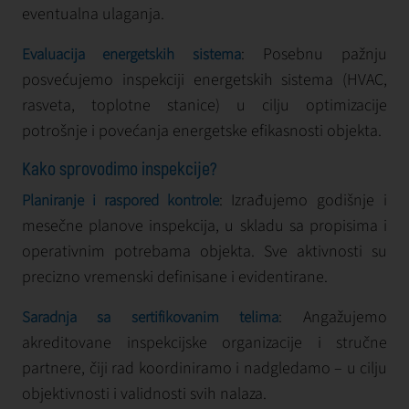
eventualna ulaganja.
: Posebnu pažnju
Evaluacija energetskih sistema
posvećujemo inspekciji energetskih sistema (HVAC,
rasveta, toplotne stanice) u cilju optimizacije
potrošnje i povećanja energetske efikasnosti objekta.
Kako sprovodimo inspekcije?
: Izrađujemo godišnje i
Planiranje i raspored kontrole
mesečne planove inspekcija, u skladu sa propisima i
operativnim potrebama objekta. Sve aktivnosti su
precizno vremenski definisane i evidentirane.
: Angažujemo
Saradnja sa sertifikovanim telima
akreditovane inspekcijske organizacije i stručne
partnere, čiji rad koordiniramo i nadgledamo – u cilju
objektivnosti i validnosti svih nalaza.