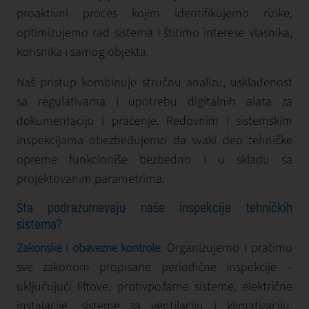
proaktivni proces kojim identifikujemo rizike,
optimizujemo rad sistema i štitimo interese vlasnika,
korisnika i samog objekta.
Naš pristup kombinuje stručnu analizu, usklađenost
sa regulativama i upotrebu digitalnih alata za
dokumentaciju i praćenje. Redovnim i sistemskim
inspekcijama obezbeđujemo da svaki deo tehničke
opreme funkcioniše bezbedno i u skladu sa
projektovanim parametrima.
Šta podrazumevaju naše inspekcije tehničkih
sistema?
: Organizujemo i pratimo
Zakonske i obavezne kontrole
sve zakonom propisane periodične inspekcije –
uključujući liftove, protivpožarne sisteme, električne
instalacije, sisteme za ventilaciju i klimatizaciju,