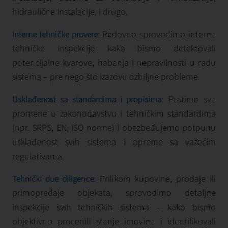
hidraulične instalacije, i drugo.
: Redovno sprovodimo interne
Interne tehničke provere
tehničke inspekcije kako bismo detektovali
potencijalne kvarove, habanja i nepravilnosti u radu
sistema – pre nego što izazovu ozbiljne probleme.
: Pratimo sve
Usklađenost sa standardima i propisima
promene u zakonodavstvu i tehničkim standardima
(npr. SRPS, EN, ISO norme) i obezbeđujemo potpunu
usklađenost svih sistema i opreme sa važećim
regulativama.
: Prilikom kupovine, prodaje ili
Tehnički due diligence
primopredaje objekata, sprovodimo detaljne
inspekcije svih tehničkih sistema – kako bismo
objektivno procenili stanje imovine i identifikovali