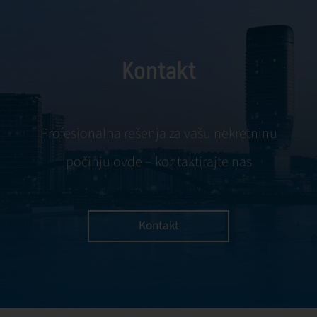
zgradom (BMS –
održavanje i
Building
popravke
Management
predstavljaju
Kontakt
Systems)
osnovu
posmatramo kao
pouzdanog
ključnu
upravljanja
komponentu
zgradama, sa
Profesionalna rešenja za vašu nekretninu
modernog
fokusom na
počinju ovde – kontaktirajte nas
upravljanja
prevenciju,
imovinom.
efikasnu
intervenciju i
stalno
Kontakt
unapređenje
infrastrukture.