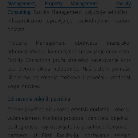
,
i
Management
Property Management
Facility
. Facility Management uključuje tehničko i
Consulting
infrastrukturno upravljanje svakodnevnim radom
objekta.
Property Management obuhvata finansijsko,
administrativno i komercijalno upravljanje imovinom.
Facility Consulting pruža strateško savetovanje kroz
ceo životni ciklus nekretnine. Naš sistem pomaže
klijentima da smanje troškove i povećaju vrednost
svoje imovine.
Održavanje zelenih površina
Zelene površine nisu samo estetski dodatak – one su
važan element kvaliteta prostora, identiteta objekta i
opšteg utiska koji ostavljate na posetioce, korisnike i
partnere. U First Facility-ju, održavanje zelenih