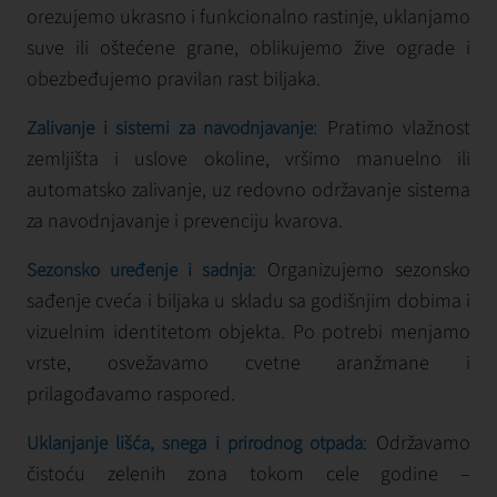
orezujemo ukrasno i funkcionalno rastinje, uklanjamo
suve ili oštećene grane, oblikujemo žive ograde i
obezbeđujemo pravilan rast biljaka.
: Pratimo vlažnost
Zalivanje i sistemi za navodnjavanje
zemljišta i uslove okoline, vršimo manuelno ili
automatsko zalivanje, uz redovno održavanje sistema
za navodnjavanje i prevenciju kvarova.
: Organizujemo sezonsko
Sezonsko uređenje i sadnja
sađenje cveća i biljaka u skladu sa godišnjim dobima i
vizuelnim identitetom objekta. Po potrebi menjamo
vrste, osvežavamo cvetne aranžmane i
prilagođavamo raspored.
: Održavamo
Uklanjanje lišća, snega i prirodnog otpada
čistoću zelenih zona tokom cele godine –