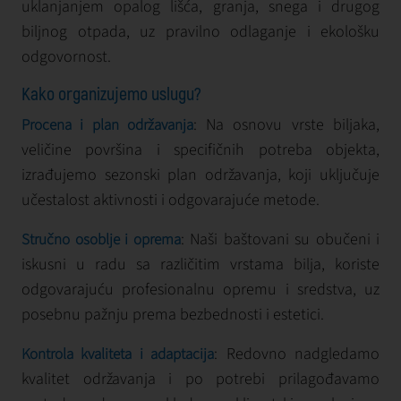
uklanjanjem opalog lišća, granja, snega i drugog
biljnog otpada, uz pravilno odlaganje i ekološku
odgovornost.
Kako organizujemo uslugu?
: Na osnovu vrste biljaka,
Procena i plan održavanja
veličine površina i specifičnih potreba objekta,
izrađujemo sezonski plan održavanja, koji uključuje
učestalost aktivnosti i odgovarajuće metode.
: Naši baštovani su obučeni i
Stručno osoblje i oprema
iskusni u radu sa različitim vrstama bilja, koriste
odgovarajuću profesionalnu opremu i sredstva, uz
posebnu pažnju prema bezbednosti i estetici.
: Redovno nadgledamo
Kontrola kvaliteta i adaptacija
kvalitet održavanja i po potrebi prilagođavamo