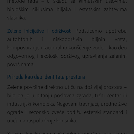
metode rada – u skladu sa klimatskim uslovima,
biološkim ciklusima biljaka i estetskim zahtevima
vlasnika.
: Podstičemo upotrebu
Zelene inicijative i održivost
autohtonih i niskoodrživih biljnih vrsta,
kompostiranje i racionalno korišćenje vode – kao deo
odgovornog i ekološki održivog upravljanja zelenim
površinama.
Priroda kao deo identiteta prostora
Zelene površine direktno utiču na doživljaj prostora –
bilo da je u pitanju poslovna zgrada, tržni centar ili
industrijski kompleks. Negovani travnjaci, uredne žive
ograde i sezonsko cveće podižu estetski standard i
utiču na raspoloženje korisnika.
Sa First Facility-jem, vaše zelene površine nisu samo