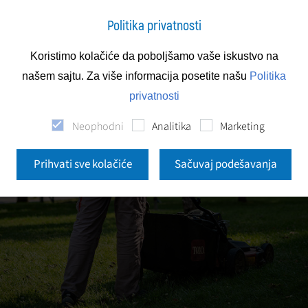
Politika privatnosti
Koristimo kolačiće da poboljšamo vaše iskustvo na
našem sajtu. Za više informacija posetite našu
Politika
privatnosti
Neophodni
Analitika
Marketing
Prihvati sve kolačiće
Sačuvaj podešavanja