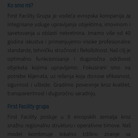
Ko smo mi?
First Facility Grupa je vodeća evropska kompanija za
integrisane usluge upravljanja objektima, imovinom i
savetovanja u oblasti nekretnina. Imamo više od 40
godina iskustva i primenjujemo visoke profesionalne
standarde, tehničku stručnost i fleksibilnost. Naš cilj je
optimalno funkcionisanje i dugoročna održivost
objekata kojima upravljamo. Fokusirani smo na
potrebe klijenata, uz rešenja koja donose efikasnost,
sigurnost i uštede. Gradimo poverenje kroz kvalitet,
transparentnost i dugoročnu saradnju.
First Facility grupa
First Facility posluje u 9 evropskih zemalja kroz
snažnu regionalnu strukturu i operativne timove. Naš
model kombinuje lokalno tržišno znanje sa