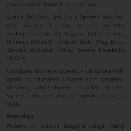
međunarodnim standardima upravljanja.
Austrija (Beč, Grac, Linz), Srbija (Beograd, Novi Sad,
Niš), Slovenija (Ljubljana, Maribor), Mađarska
(Budimpešta, Debrecin), Bugarska (Sofija, Plovdiv),
Rumunija (Bukurešt, Temišvar), Češka (Prag, Brno),
Slovačka (Bratislava, Košice), Severna Makedonija
(Skoplje).
Upravljamo stotinama objekata – od kancelarijskih
zgrada do industrijskih i komercijalnih kompleksa.
Klijentima obezbeđujemo dosledan kvalitet,
sigurnost, uštedu i stratešku podršku u svakom
tržištu.
Naše usluge
Pružamo tri osnovne kategorije usluga:
Facility