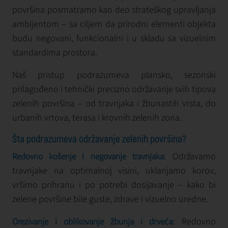
površina posmatramo kao deo strateškog upravljanja
ambijentom – sa ciljem da prirodni elementi objekta
budu negovani, funkcionalni i u skladu sa vizuelnim
standardima prostora.
Naš pristup podrazumeva plansko, sezonski
prilagođeno i tehnički precizno održavanje svih tipova
zelenih površina – od travnjaka i žbunastih vrsta, do
urbanih vrtova, terasa i krovnih zelenih zona.
Šta podrazumeva održavanje zelenih površina?
: Održavamo
Redovno košenje i negovanje travnjaka
travnjake na optimalnoj visini, uklanjamo korov,
vršimo prihranu i po potrebi dosijavanje – kako bi
zelene površine bile guste, zdrave i vizuelno uredne.
Redovno
Orezivanje i oblikovanje žbunja i drveća: