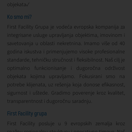
objekata✓
Ko smo mi?
First Facility Grupa je vodeća evropska kompanija za
integrisane usluge upravljanja objektima, imovinom i
savetovanja u oblasti nekretnina. Imamo više od 40
godina iskustva i primenjujemo visoke profesionalne
standarde, tehničku stručnost i fleksibilnost. Naš cilj je
optimalno funkcionisanje i dugoročna održivost
objekata kojima upravljamo. Fokusirani smo na
potrebe klijenata, uz rešenja koja donose efikasnost,
sigurnost i uštede. Gradimo poverenje kroz kvalitet,
transparentnost i dugoročnu saradnju.
First Facility grupa
First Facility posluje u 9 evropskih zemalja kroz
snažnu regionalnu strukturu i operativne timove. Naš