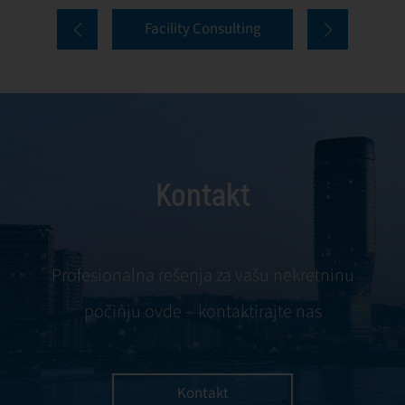
efikasnosti,
oblasti zelene
Facility Consulting
optimizaciju
gradnje
troškova,
predstavlja
digitalizaciju
stratešku uslugu
poslovanja i
kojom pomažemo
unapređenje
vlasnicima i
korisničkog
investitorima da
Kontakt
iskustva. U First
svoje objekte
Facility-ju,
učine energetski
unapređenje FM
efikasnijim,
procesa je
ekološki održivim i
Profesionalna rešenja za vašu nekretninu
kontinuiran i
usklađenim sa
počinju ovde – kontaktirajte nas
sistematičan
međunarodnim
pristup koji
sertifikatima
vlasnicima
poput LEED,
objekata donosi
BREEAM i WELL.
Kontakt