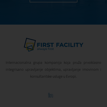
merenje, analizu i
optimizaciju svih
operacija, u cilju
stvaranja
dugoročne
vrednosti i
operativne
izvrsnosti.
Internacionalna grupa kompanija koja pruža prvoklasno
integrisano upravljanje objektima, upravljanje imovinom i
konsultantske usluge u Evropi.