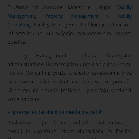
Pružamo tri osnovne kategorije usluga:
Facility
,
i
Management
Property Management
Facility
. Facility Management uključuje tehničko i
Consulting
infrastrukturno upravljanje svakodnevnim radom
objekta.
Property Management obuhvata finansijsko,
administrativno i komercijalno upravljanje imovinom.
Facility Consulting pruža strateško savetovanje kroz
ceo životni ciklus nekretnine. Naš sistem pomaže
klijentima da smanje troškove i povećaju vrednost
svoje imovine.
Priprema tenderske dokumentacije za FM
Kvalitetno pripremljena tenderska dokumentacija
temelj je uspešnog izbora dobavljača za Facility