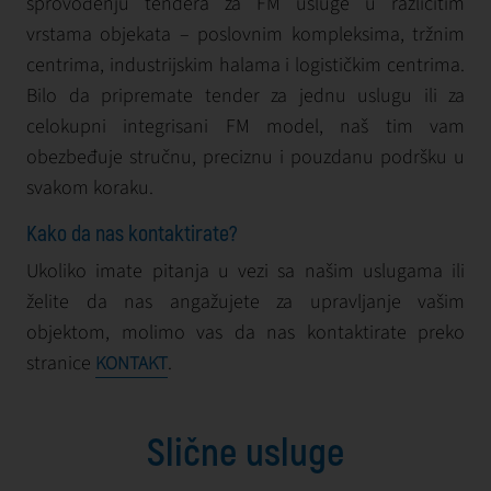
sprovođenju tendera za FM usluge u različitim
vrstama objekata – poslovnim kompleksima, tržnim
centrima, industrijskim halama i logističkim centrima.
Bilo da pripremate tender za jednu uslugu ili za
celokupni integrisani FM model, naš tim vam
obezbeđuje stručnu, preciznu i pouzdanu podršku u
svakom koraku.
Kako da nas kontaktirate?
Ukoliko imate pitanja u vezi sa našim uslugama ili
želite da nas angažujete za upravljanje vašim
objektom, molimo vas da nas kontaktirate preko
stranice
.
KONTAKT
Slične usluge