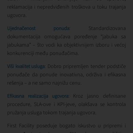
reklamacija i nepredviđenih troškova u toku trajanja
ugovora.
: Standardizovana
Ujednačenost ponuda
dokumentacija omogućava poređenje “jabuka sa
jabukama” – što vodi ka objektivnijem izboru i većoj
konkurenciji među ponuđačima.
: Dobro pripremljen tender podstiče
Viši kvalitet usluga
ponuđače da ponude inovativna, održiva i efikasna
rešenja – a ne samo najnižu cenu.
:
Kroz jasno definisane
Efikasna realizacija ugovora
procedure, SLA-ove i KPI-jeve, olakšava se kontrola
pružanja usluga tokom trajanja ugovora.
First Facility poseduje bogato iskustvo u pripremi i