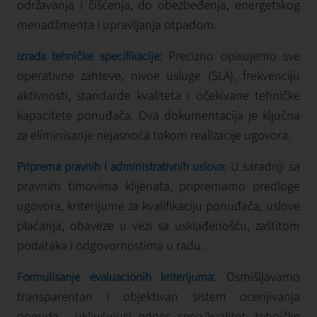
održavanja i čišćenja, do obezbeđenja, energetskog
menadžmenta i upravljanja otpadom.
: Precizno opisujemo sve
Izrada tehničke specifikacije
operativne zahteve, nivoe usluge (SLA), frekvenciju
aktivnosti, standarde kvaliteta i očekivane tehničke
kapacitete ponuđača. Ova dokumentacija je ključna
za eliminisanje nejasnoća tokom realizacije ugovora.
: U saradnji sa
Priprema pravnih i administrativnih uslova
pravnim timovima klijenata, pripremamo predloge
ugovora, kriterijume za kvalifikaciju ponuđača, uslove
plaćanja, obaveze u vezi sa usklađenošću, zaštitom
podataka i odgovornostima u radu.
: Osmišljavamo
Formulisanje evaluacionih kriterijuma
transparentan i objektivan sistem ocenjivanja
ponuda - uključujući odnos cena/kvalitet, tehničke