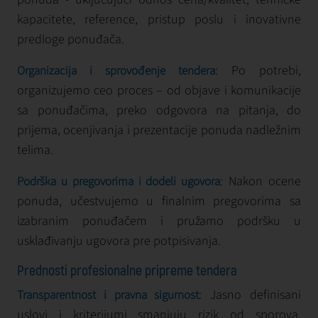
kapacitete, reference, pristup poslu i inovativne
predloge ponuđača.
: Po potrebi,
Organizacija i sprovođenje tendera
organizujemo ceo proces – od objave i komunikacije
sa ponuđačima, preko odgovora na pitanja, do
prijema, ocenjivanja i prezentacije ponuda nadležnim
telima.
: Nakon ocene
Podrška u pregovorima i dodeli ugovora
ponuda, učestvujemo u finalnim pregovorima sa
izabranim ponuđačem i pružamo podršku u
usklađivanju ugovora pre potpisivanja.
Prednosti profesionalne pripreme tendera
: Jasno definisani
Transparentnost i pravna sigurnost
uslovi i kriterijumi smanjuju rizik od sporova,