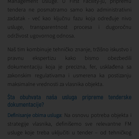
Management usluge. U First Facility-ju, pripremu
tendera ne posmatramo samo kao administrativni
zadatak - već kao ključnu fazu koja određuje nivo
usluge, transparentnost procesa i dugoročnu
održivost ugovornog odnosa.
Naš tim kombinuje tehničko znanje, tržišno iskustvo i
pravnu ekspertizu kako bismo obezbedili
dokumentaciju koja je precizna, fer, usklađena sa
zakonskim regulativama i usmerena ka postizanju
maksimalne vrednosti za vlasnika objekta.
Šta obuhvata naša usluga pripreme tenderske
dokumentacije?
: Na osnovu potreba objekta i
Definisanje obima usluga
strategije vlasnika, definišemo sve relevantne FM
usluge koje treba uključiti u tender – od tehničkog