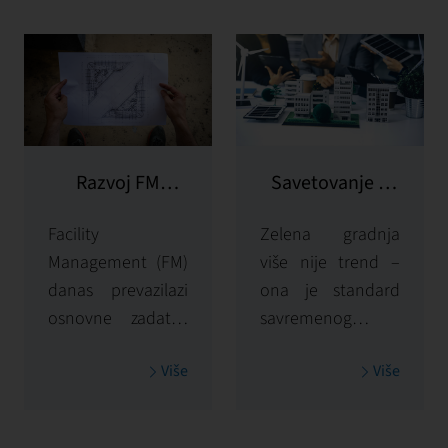
Razvoj FM
Savetovanje u
projekata
oblasti zelene
Facility
Zelena gradnja
gradnje
Management (FM)
više nije trend –
danas prevazilazi
ona je standard
osnovne zadatke
savremenog
održavanja
upravljanja
Više
Više
objekata – postaje
objektima. U First
strateški alat za
Facility-ju,
povećanje
savetovanje u