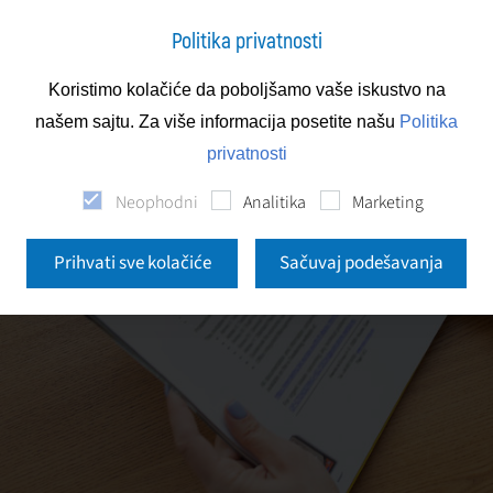
Politika privatnosti
Koristimo kolačiće da poboljšamo vaše iskustvo na
našem sajtu. Za više informacija posetite našu
Politika
privatnosti
Neophodni
Analitika
Marketing
Prihvati sve kolačiće
Sačuvaj podešavanja