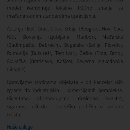
model kombinuje lokalno tržišno znanje sa
međunarodnim standardima upravljanja.
Austrija (Beč, Grac, Linz), Srbija (Beograd, Novi Sad,
Niš), Slovenija (Ljubljana, Maribor), Mađarska
(Budimpešta, Debrecin), Bugarska (Sofija, Plovdiv),
Rumunija (Bukurešt, Temišvar), Češka (Prag, Brno),
Slovačka (Bratislava, Košice), Severna Makedonija
(Skoplje).
Upravljamo stotinama objekata – od kancelarijskih
zgrada do industrijskih i komercijalnih kompleksa.
Klijentima obezbeđujemo dosledan kvalitet,
sigurnost, uštedu i stratešku podršku u svakom
tržištu.
Naše usluge