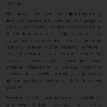
imovine.
Ključ našeg uspeha čine
stručni ljudi i kadrovi
sa
decenijskim iskustvom koji čine naš tim. Angažujemo
isključivo sertifikovane inženjere i tehničare koji su
obučeni da prepoznaju i najsitnije kvarove pre nego
što postanu ozbiljni problemi. Pored standardnih
instalacija, poseban akcenat stavljamo na liftove i
vertikalni transport, svesni da su ispravni i bezbedni
liftovi od suštinske važnosti za funkcionalnost svake
moderne višespratnice u Žarkovu. Redovnim
servisiranjem liftovskih postrojenja osiguravamo
njihovu neprekidnu dostupnost i bezbednost svih
korisnika.
Svesni smo da je balans između vrhunskog kvaliteta i
optimizacije budžeta presudan za uspešno