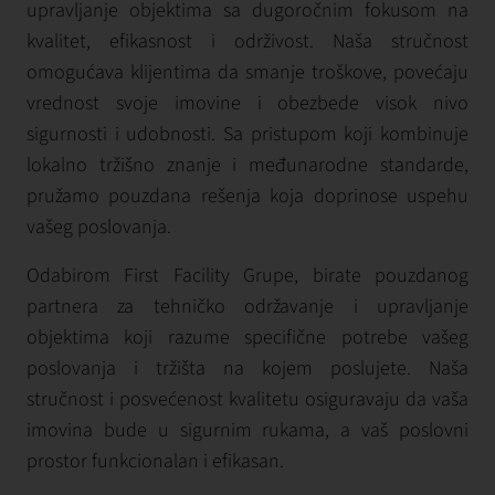
upravljanje objektima sa dugoročnim fokusom na
kvalitet, efikasnost i održivost. Naša stručnost
omogućava klijentima da smanje troškove, povećaju
vrednost svoje imovine i obezbede visok nivo
sigurnosti i udobnosti. Sa pristupom koji kombinuje
lokalno tržišno znanje i međunarodne standarde,
pružamo pouzdana rešenja koja doprinosе uspehu
vašeg poslovanja.
Odabirom First Facility Grupe, birate pouzdanog
partnera za tehničko održavanje i upravljanje
objektima koji razume specifične potrebe vašeg
poslovanja i tržišta na kojem poslujete. Naša
stručnost i posvećenost kvalitetu osiguravaju da vaša
imovina bude u sigurnim rukama, a vaš poslovni
prostor funkcionalan i efikasan.