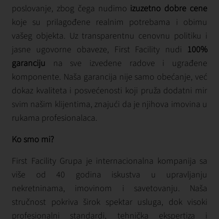
poslovanje, zbog čega nudimo
izuzetno dobre cene
koje su prilagođene realnim potrebama i obimu
vašeg objekta. Uz transparentnu cenovnu politiku i
jasne ugovorne obaveze, First Facility nudi
100%
garanciju
na sve izvedene radove i ugrađene
komponente. Naša garancija nije samo obećanje, već
dokaz kvaliteta i posvećenosti koji pruža dodatni mir
svim našim klijentima, znajući da je njihova imovina u
rukama profesionalaca.
Ko smo mi?
First Facility Grupa je internacionalna kompanija sa
više od 40 godina iskustva u upravljanju
nekretninama, imovinom i savetovanju. Naša
stručnost pokriva širok spektar usluga, dok visoki
profesionalni standardi, tehnička ekspertiza i