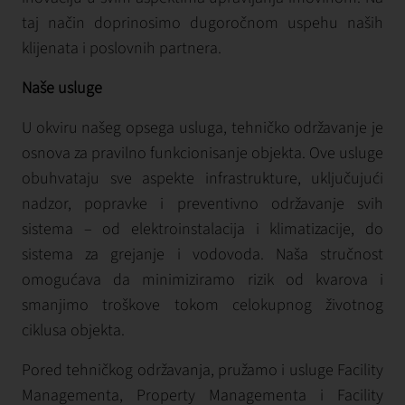
taj način doprinosimo dugoročnom uspehu naših
klijenata i poslovnih partnera.
Naše usluge
U okviru našeg opsega usluga, tehničko održavanje je
osnova za pravilno funkcionisanje objekta. Ove usluge
obuhvataju sve aspekte infrastrukture, uključujući
nadzor, popravke i preventivno održavanje svih
sistema – od elektroinstalacija i klimatizacije, do
sistema za grejanje i vodovoda. Naša stručnost
omogućava da minimiziramo rizik od kvarova i
smanjimo troškove tokom celokupnog životnog
ciklusa objekta.
Pored tehničkog održavanja, pružamo i usluge Facility
Managementa, Property Managementa i Facility