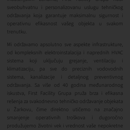
sveobuhvatnu i personalizovanu uslugu tehničkog
održavanja koja garantuje maksimalnu sigurnost i
operativnu efikasnost vašeg objekta u svakom
trenutku.
Mi održavamo apsolutno sve aspekte infrastrukture,
od kompleksnih elektroinstalacija i naprednih HVAC
sistema koji uključuju grejanje, ventilaciju i
klimatizaciju, pa sve do preciznih vodovodnih
sistema, kanalizacije i detaljnog preventivnog
održavanja. Sa više od 40 godina međunarodnog
iskustva, First Facility Grupa pruža brza i efikasna
rešenja za svakodnevno tehničko održavanje objekata
u Žarkovu, čime direktno utičemo na značajno
smanjenje operativnih troškova i dugoročno
produžujemo životni vek i vrednost vaše nepokretne