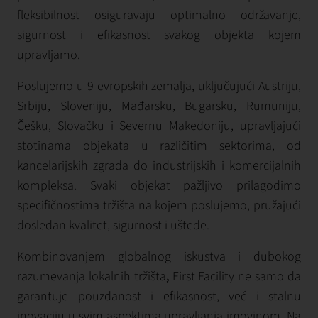
fleksibilnost osiguravaju optimalno održavanje,
sigurnost i efikasnost svakog objekta kojem
upravljamo.
Poslujemo u 9 evropskih zemalja, uključujući Austriju,
Srbiju, Sloveniju, Mađarsku, Bugarsku, Rumuniju,
Češku, Slovačku i Severnu Makedoniju, upravljajući
stotinama objekata u različitim sektorima, od
kancelarijskih zgrada do industrijskih i komercijalnih
kompleksa. Svaki objekat pažljivo prilagodimo
specifičnostima tržišta na kojem poslujemo, pružajući
dosledan kvalitet, sigurnost i uštede.
Kombinovanjem globalnog iskustva i dubokog
razumevanja lokalnih tržišta
,
First Facility ne samo da
garantuje pouzdanost i efikasnost, već i stalnu
inovaciju u svim aspektima upravljanja imovinom. Na