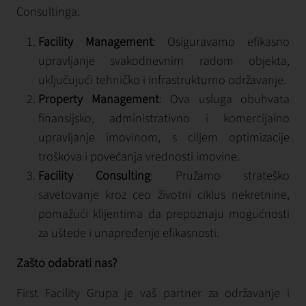
Consultinga.
Facility Management
: Osiguravamo efikasno
upravljanje svakodnevnim radom objekta,
uključujući tehničko i infrastrukturno održavanje.
Property Management
: Ova usluga obuhvata
finansijsko, administrativno i komercijalno
upravljanje imovinom, s ciljem optimizacije
troškova i povećanja vrednosti imovine.
Facility Consulting
: Pružamo strateško
savetovanje kroz ceo životni ciklus nekretnine,
pomažući klijentima da prepoznaju mogućnosti
za uštede i unapređenje efikasnosti.
Zašto odabrati nas?
First Facility Grupa je vaš partner za održavanje i