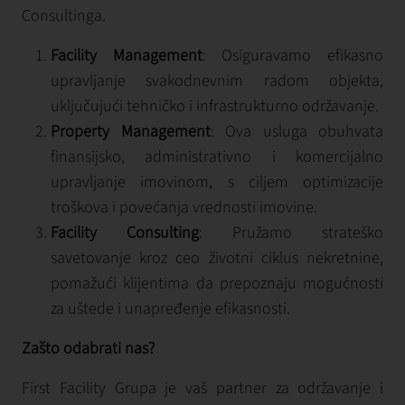
Consultinga.
Facility Management
: Osiguravamo efikasno
upravljanje svakodnevnim radom objekta,
uključujući tehničko i infrastrukturno održavanje.
Property Management
: Ova usluga obuhvata
finansijsko, administrativno i komercijalno
upravljanje imovinom, s ciljem optimizacije
troškova i povećanja vrednosti imovine.
Facility Consulting
: Pružamo strateško
savetovanje kroz ceo životni ciklus nekretnine,
pomažući klijentima da prepoznaju mogućnosti
za uštede i unapređenje efikasnosti.
Zašto odabrati nas?
First Facility Grupa je vaš partner za održavanje i