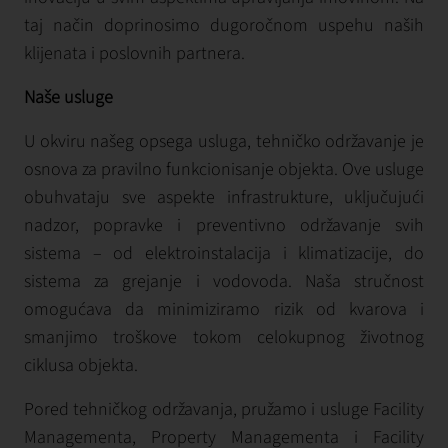
taj način doprinosimo dugoročnom uspehu naših
klijenata i poslovnih partnera.
Naše usluge
U okviru našeg opsega usluga, tehničko održavanje je
osnova za pravilno funkcionisanje objekta. Ove usluge
obuhvataju sve aspekte infrastrukture, uključujući
nadzor, popravke i preventivno održavanje svih
sistema – od elektroinstalacija i klimatizacije, do
sistema za grejanje i vodovoda. Naša stručnost
omogućava da minimiziramo rizik od kvarova i
smanjimo troškove tokom celokupnog životnog
ciklusa objekta.
Pored tehničkog održavanja, pružamo i usluge Facility
Managementa, Property Managementa i Facility