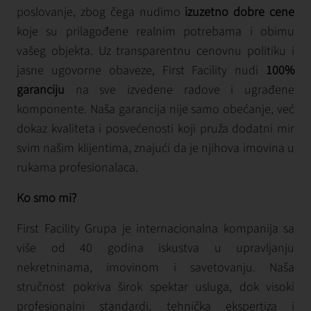
poslovanje, zbog čega nudimo
izuzetno dobre cene
koje su prilagođene realnim potrebama i obimu
vašeg objekta. Uz transparentnu cenovnu politiku i
jasne ugovorne obaveze, First Facility nudi
100%
garanciju
na sve izvedene radove i ugrađene
komponente. Naša garancija nije samo obećanje, već
dokaz kvaliteta i posvećenosti koji pruža dodatni mir
svim našim klijentima, znajući da je njihova imovina u
rukama profesionalaca.
Ko smo mi?
First Facility Grupa je internacionalna kompanija sa
više od 40 godina iskustva u upravljanju
nekretninama, imovinom i savetovanju. Naša
stručnost pokriva širok spektar usluga, dok visoki
profesionalni standardi, tehnička ekspertiza i