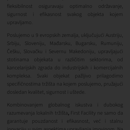
fleksibilnost osiguravaju optimalno održavanje,
sigurnost i efikasnost svakog objekta kojem
upravljamo.
Poslujemo u 9 evropskih zemalja, uključujući Austriju,
Srbiju, Sloveniju, Mađarsku, Bugarsku, Rumuniju,
Češku, Slovačku i Severnu Makedoniju, upravljajući
stotinama objekata u različitim sektorima, od
kancelarijskih zgrada do industrijskih i komercijalnih
kompleksa. Svaki objekat pažljivo prilagodimo
specifičnostima tržišta na kojem poslujemo, pružajući
dosledan kvalitet, sigurnost i uštede.
Kombinovanjem globalnog iskustva i dubokog
razumevanja lokalnih tržišta
,
First Facility ne samo da
garantuje pouzdanost i efikasnost, već i stalnu
inovaciju u svim aspektima upravljanja imovinom. Na