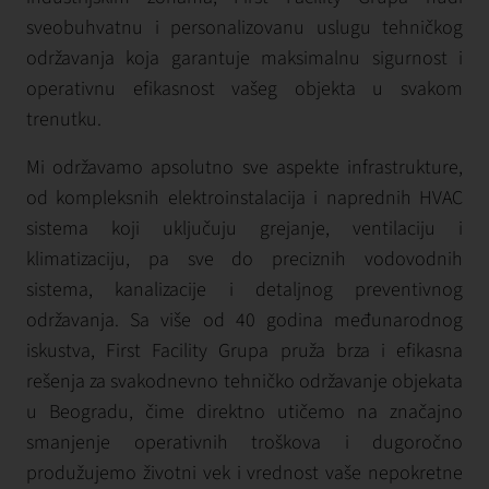
sveobuhvatnu i personalizovanu uslugu tehničkog
održavanja koja garantuje maksimalnu sigurnost i
operativnu efikasnost vašeg objekta u svakom
trenutku.
Mi održavamo apsolutno sve aspekte infrastrukture,
od kompleksnih elektroinstalacija i naprednih HVAC
sistema koji uključuju grejanje, ventilaciju i
klimatizaciju, pa sve do preciznih vodovodnih
sistema, kanalizacije i detaljnog preventivnog
održavanja. Sa više od 40 godina međunarodnog
iskustva, First Facility Grupa pruža brza i efikasna
rešenja za svakodnevno tehničko održavanje objekata
u Beogradu, čime direktno utičemo na značajno
smanjenje operativnih troškova i dugoročno
produžujemo životni vek i vrednost vaše nepokretne