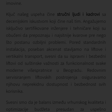
imovine.
Ključ našeg uspeha čine
stručni ljudi i kadrovi
sa
decenijskim iskustvom koji čine naš tim. Angažujemo
isključivo sertifikovane inženjere i tehničare koji su
obučeni da prepoznaju i najsitnije kvarove pre nego
što postanu ozbiljni problemi. Pored standardnih
instalacija, poseban akcenat stavljamo na liftove i
vertikalni transport, svesni da su ispravni i bezbedni
liftovi od suštinske važnosti za funkcionalnost svake
moderne višespratnice u Beogradu. Redovnim
servisiranjem liftovskih postrojenja osiguravamo
njihovu neprekidnu dostupnost i bezbednost svih
korisnika.
Svesni smo da je balans između vrhunskog kvaliteta i
optimizacije budžeta presudan za uspešno