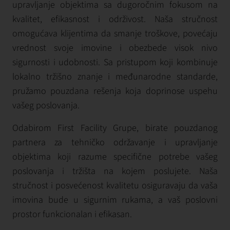
upravljanje objektima sa dugoročnim fokusom na
kvalitet, efikasnost i održivost. Naša stručnost
omogućava klijentima da smanje troškove, povećaju
vrednost svoje imovine i obezbede visok nivo
sigurnosti i udobnosti. Sa pristupom koji kombinuje
lokalno tržišno znanje i međunarodne standarde,
pružamo pouzdana rešenja koja doprinosе uspehu
vašeg poslovanja.
Odabirom First Facility Grupe, birate pouzdanog
partnera za tehničko održavanje i upravljanje
objektima koji razume specifične potrebe vašeg
poslovanja i tržišta na kojem poslujete. Naša
stručnost i posvećenost kvalitetu osiguravaju da vaša
imovina bude u sigurnim rukama, a vaš poslovni
prostor funkcionalan i efikasan.